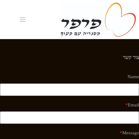
Ski
t
conten
צור קשר
Name
*
Email
*
Message